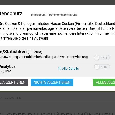
tenschutz
Impressum
|
Datenschutzerklärung
üro Coskun & Kollegen, Inhaber: Hasan Coskun (Firmensitz: Deutschland
xternen Diensten personenbezogene Daten verarbeiten. Dies ist für die 
ht notwendig, ermöglicht aber eine noch engere Interaktion mit Ihnen. F
treffen Sie bitte eine Auswahl:
e/Statistiken
(1 Dienst)
Auswertung zur Problembehandlung und Weiterentwicklung
Analytics
ⓘ Alle Details
LC, USA
 AKZEPTIEREN
NICHTS AKZEPTIEREN
ALLES AKZ
rte bewahren
mit Instandhaltung/Instandsetz
GUTACHTEN