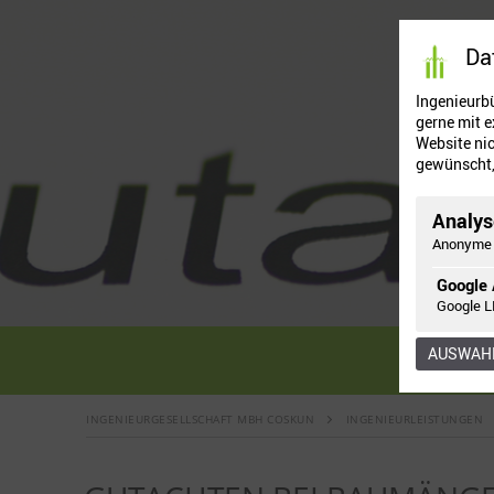
Da
Ingenieurb
gerne mit e
Website nic
gewünscht, 
Analys
Anonyme 
Google 
Google L
AUSWAHL
We
INGENIEURGESELLSCHAFT MBH COSKUN
INGENIEURLEISTUNGEN