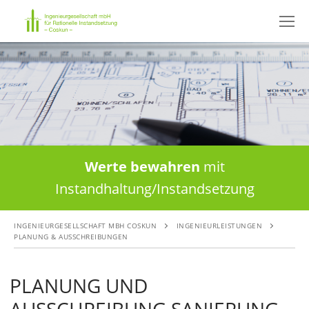
Skip
to
content
Werte bewahren
mit
Instandhaltung/Instandsetzung
INGENIEURGESELLSCHAFT MBH COSKUN
INGENIEURLEISTUNGEN
PLANUNG & AUSSCHREIBUNGEN
PLANUNG UND
AUSSCHREIBUNG SANIERUNG