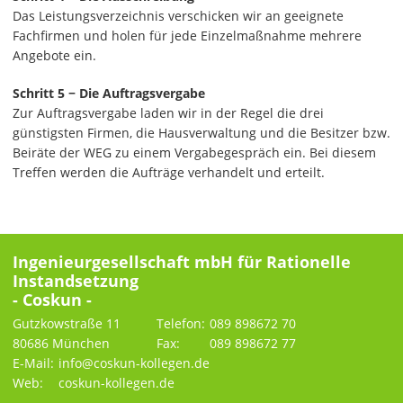
Das Leistungsverzeichnis verschicken wir an geeignete
Fachfirmen und holen für jede Einzelmaßnahme mehrere
Angebote ein.
Schritt 5 − Die Auftragsvergabe
Zur Auftragsvergabe laden wir in der Regel die drei
günstigsten Firmen, die Hausverwaltung und die Besitzer bzw.
Beiräte der WEG zu einem Vergabegespräch ein. Bei diesem
Treffen werden die Aufträge verhandelt und erteilt.
Ingenieurgesellschaft mbH für Rationelle
Instandsetzung
- Coskun -
Gutzkowstraße 11
Telefon:
089 898672 70
80686 München
Fax:
089 898672 77
E-Mail:
info@coskun-kollegen.de
Web:
coskun-kollegen.de