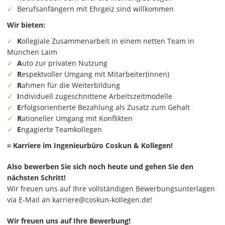
Berufsanfängern mit Ehrgeiz sind willkommen
Wir bieten:
K
ollegiale Zusammenarbeit in einem netten Team in
München Laim
A
uto zur privaten Nutzung
R
espektvoller Umgang mit Mitarbeiter(innen)
R
ahmen für die Weiterbildung
I
ndividuell zugeschnittene Arbeitszeitmodelle
E
rfolgsorientierte Bezahlung als Zusatz zum Gehalt
R
ationeller Umgang mit Konflikten
E
ngagierte Teamkollegen
= Karriere im Ingenieurbüro Coskun & Kollegen!
Also bewerben Sie sich noch heute und gehen Sie den
nächsten Schritt!
Wir freuen uns auf Ihre vollständigen Bewerbungsunterlagen
via E-Mail an
karriere@coskun-kollegen.de
!
Wir freuen uns auf Ihre Bewerbung!